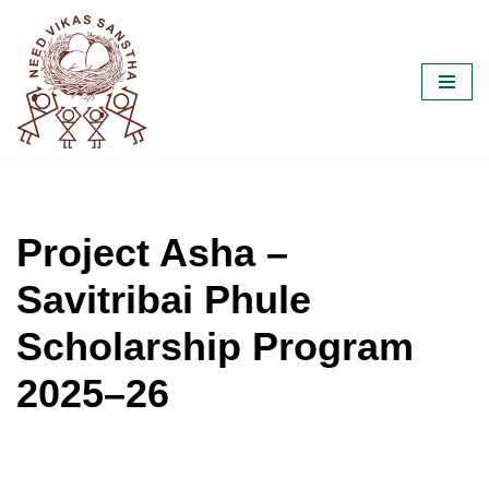
Skip
to
content
Project Asha –
Savitribai Phule
Scholarship Program
2025–26